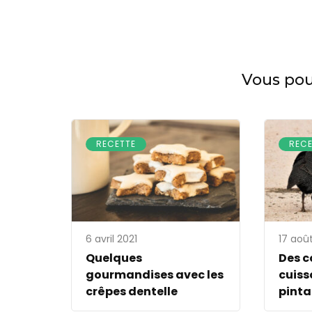
Navigation
des
articles
Vous pour
RECETTE
RECE
6 avril 2021
17 aoû
Quelques
Des c
gourmandises avec les
cuiss
crêpes dentelle
pinta