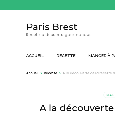
Aller
au
contenu
Paris Brest
(Pressez
Entrée)
Recettes desserts gourmandes
ACCUEIL
RECETTE
MANGER À P
>
>
Accueil
Recette
A la découverte de la recette d
RECE
A la découverte 